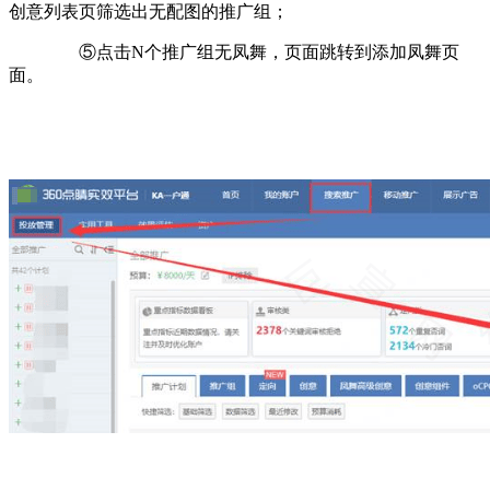
创意列表页筛选出无配图的推广组；
⑤点击N个推广组无凤舞，页面跳转到添加凤舞页
面。